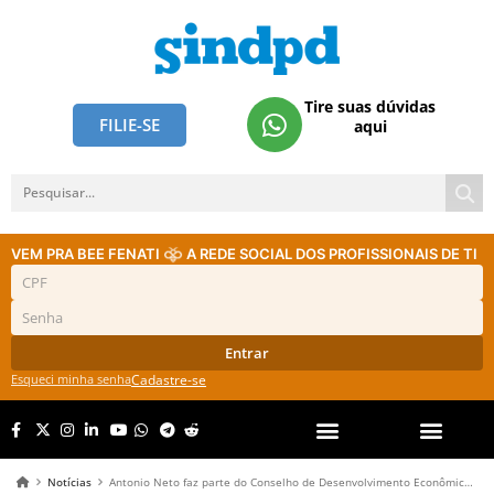
Tire suas dúvidas
FILIE-SE
aqui
VEM PRA BEE FENATI
A REDE SOCIAL DOS PROFISSIONAIS DE TI
Entrar
Esqueci minha senha
Cadastre-se
Notícias
Antonio Neto faz parte do Conselho de Desenvolvimento Econômico e Social