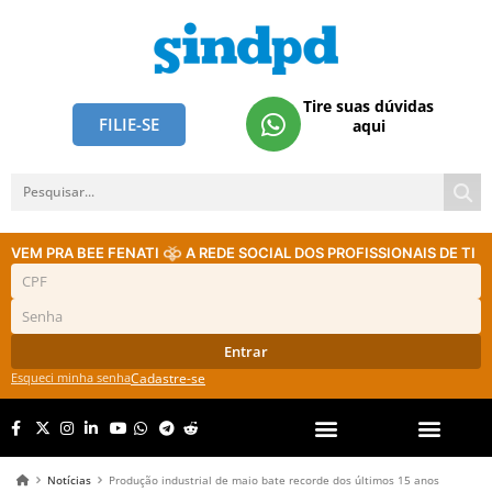
Tire suas dúvidas
FILIE-SE
aqui
VEM PRA BEE FENATI
A REDE SOCIAL DOS PROFISSIONAIS DE TI
Entrar
Esqueci minha senha
Cadastre-se
Notícias
Produção industrial de maio bate recorde dos últimos 15 anos