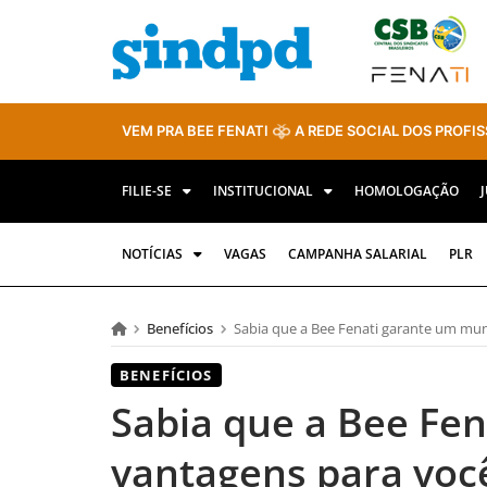
VEM PRA BEE FENATI
A REDE SOCIAL DOS PROFIS
FILIE-SE
INSTITUCIONAL
HOMOLOGAÇÃO
NOTÍCIAS
VAGAS
CAMPANHA SALARIAL
PLR
Benefícios
Sabia que a Bee Fenati garante um mu
BENEFÍCIOS
Sabia que a Bee Fe
vantagens para voc