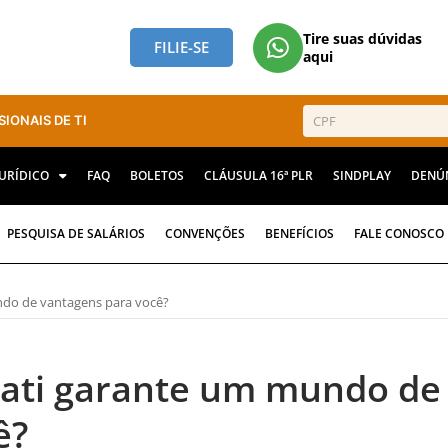
Tire suas dúvidas
FILIE-SE
aqui
SIONAIS DE TI
JURÍDICO
FAQ
BOLETOS
CLÁUSULA 16ª PLR
SINDPLAY
DENÚ
PESQUISA DE SALÁRIOS
CONVENÇÕES
BENEFÍCIOS
FALE CONOSCO
ndo de vantagens para você?
nati garante um mundo de
ê?