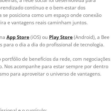
abelhas, a rede social foi desenvolvida para
aprendizado contínuo e o bem-estar dos
rma se posiciona como um espaço onde conexão
eira e vantagens reais caminham juntos.
 na
App Store
(iOS) ou
Play Store
(Android), a Bee
para o dia a dia do profissional de tecnologia.
portfólio de benefícios da rede, com negociações
o. Nos acompanhe para estar sempre por dentro
smo para aproveitar o universo de vantagens.
issional e o currículo;