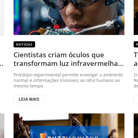
NOTÍCIAS
Cientistas criam óculos que
T
transformam luz infravermelha
a
em cores visíveis
Protótipo experimental permite enxergar o ambiente
O
normal e informações invisíveis ao olho humano ao
Re
mesmo tempo
d
LEIA MAIS