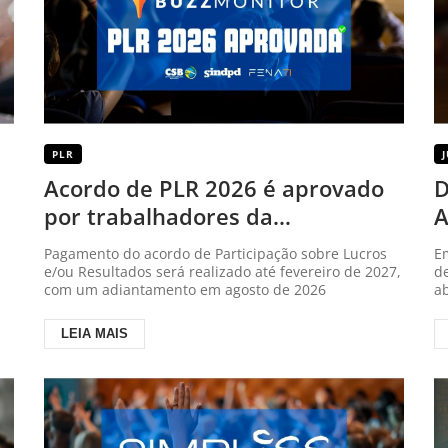
PLR
Acordo de PLR 2026 é aprovado
D
por trabalhadores da
A
Buzzmonitor
é
Pagamento do acordo de Participação sobre Lucros
Em
e/ou Resultados será realizado até fevereiro de 2027,
de
com um adiantamento em agosto de 2026
ab
LEIA MAIS