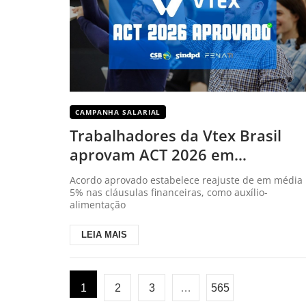
CAMPANHA SALARIAL
Trabalhadores da Vtex Brasil
aprovam ACT 2026 em
assembleia do Sindpd
Acordo aprovado estabelece reajuste de em média
5% nas cláusulas financeiras, como auxílio-
alimentação
LEIA MAIS
1
2
3
…
565