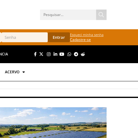
Esqueci minha senha
Entrar
Cadastre-se
NCIA
ACERVO