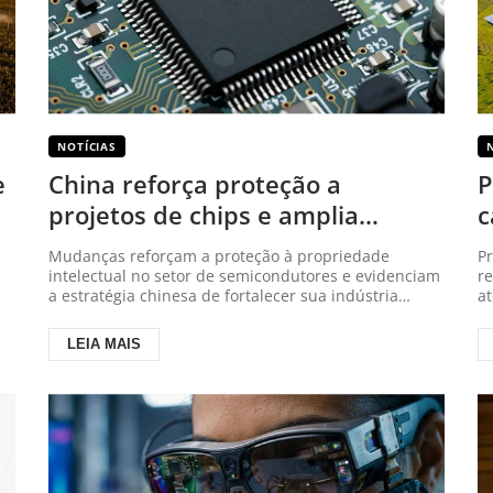
NOTÍCIAS
e
China reforça proteção a
P
projetos de chips e amplia
c
punições por cópias
e
Mudanças reforçam a proteção à propriedade
P
intelectual no setor de semicondutores e evidenciam
r
a estratégia chinesa de fortalecer sua indústria
a
nacional
LEIA MAIS