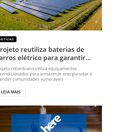
NOTÍCIAS
rojeto reutiliza baterias de
arros elétrico para garantir
nergia em áreas rurais
rojeto colombiano utiliza equipamentos
econdicionados para armazenar energia solar e
tender comunidades vulneráveis
LEIA MAIS