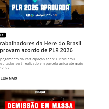
PLR
rabalhadores da Here do Brasil
provam acordo de PLR 2026
 pagamento da Participação sobre Lucros e/ou
sultados será realizado em parcela única até maio
e 2027
LEIA MAIS