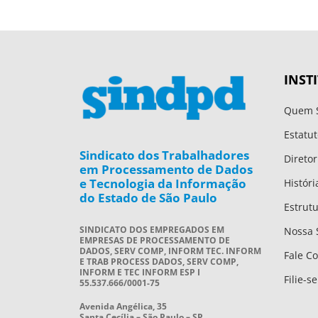
INST
Quem 
Estatut
Sindicato dos Trabalhadores
Diretor
em Processamento de Dados
e Tecnologia da Informação
Históri
do Estado de São Paulo
Estrut
SINDICATO DOS EMPREGADOS EM
Nossa 
EMPRESAS DE PROCESSAMENTO DE
DADOS, SERV COMP, INFORM TEC. INFORM
Fale C
E TRAB PROCESS DADOS, SERV COMP,
INFORM E TEC INFORM ESP I
Filie-se
55.537.666/0001-75
Avenida Angélica, 35
Santa Cecília – São Paulo – SP