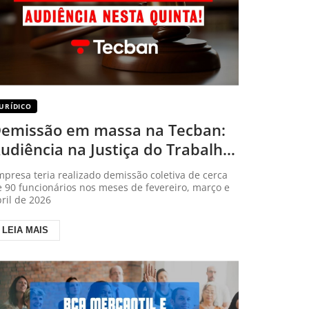
JURÍDICO
emissão em massa na Tecban:
udiência na Justiça do Trabalho
 nesta quinta
presa teria realizado demissão coletiva de cerca
 90 funcionários nos meses de fevereiro, março e
ril de 2026
LEIA MAIS