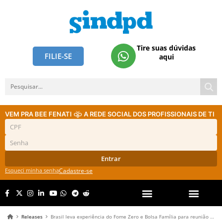
Tire suas dúvidas
FILIE-SE
aqui
VEM PRA BEE FENATI
A REDE SOCIAL DOS PROFISSIONAIS DE TI
Entrar
Esqueci minha senha
Cadastre-se
Releases
Brasil leva experiência do Fome Zero e Bolsa Família para reunião internacional