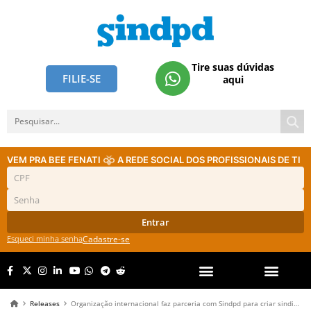
Tire suas dúvidas
FILIE-SE
aqui
VEM PRA BEE FENATI
A REDE SOCIAL DOS PROFISSIONAIS DE TI
Entrar
Esqueci minha senha
Cadastre-se
Releases
Organização internacional faz parceria com Sindpd para criar sindicato nos EUA