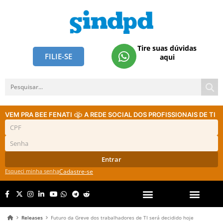
Tire suas dúvidas
FILIE-SE
aqui
VEM PRA BEE FENATI
A REDE SOCIAL DOS PROFISSIONAIS DE TI
Entrar
Esqueci minha senha
Cadastre-se
Releases
Futuro da Greve dos trabalhadores de TI será decidido hoje