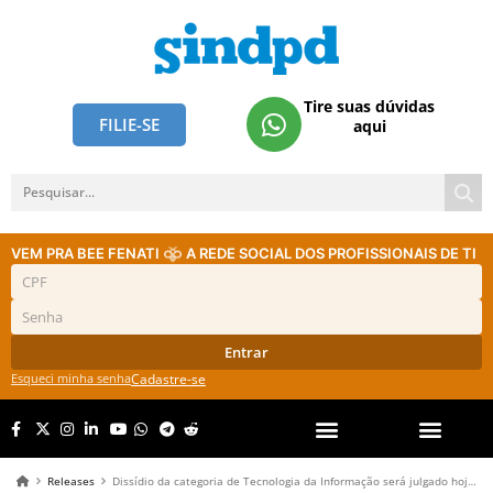
Tire suas dúvidas
FILIE-SE
aqui
VEM PRA BEE FENATI
A REDE SOCIAL DOS PROFISSIONAIS DE TI
Entrar
Esqueci minha senha
Cadastre-se
Releases
Dissídio da categoria de Tecnologia da Informação será julgado hoje (25)