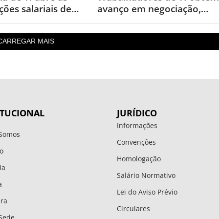
ões salariais de
avanço em negociação,
m aumento real
mas seguem sem acordo
CARREGAR MAIS
ITUCIONAL
JURÍDICO
Informações
Somos
Convenções
o
Homologação
ia
Salário Normativo
a
Lei do Aviso Prévio
ura
Circulares
Sede