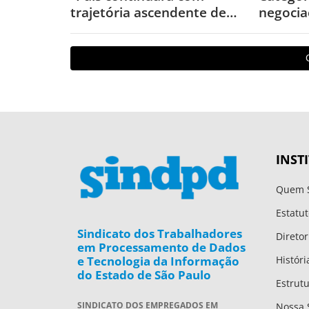
trajetória ascendente de
negociaç
aumento real nos
2013 co
próximos anos”, afirma
presidente de Sindicato de
TI
INST
Quem 
Estatut
Sindicato dos Trabalhadores
Diretor
em Processamento de Dados
e Tecnologia da Informação
Históri
do Estado de São Paulo
Estrut
SINDICATO DOS EMPREGADOS EM
Nossa 