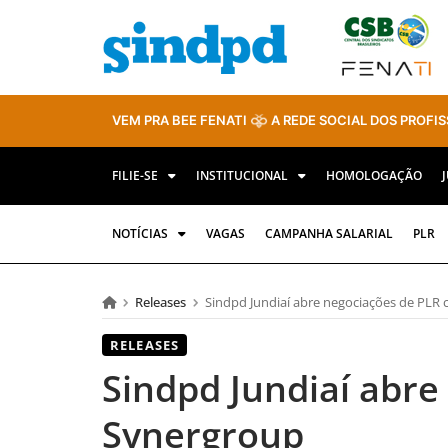
VEM PRA BEE FENATI
A REDE SOCIAL DOS PROFIS
FILIE-SE
INSTITUCIONAL
HOMOLOGAÇÃO
NOTÍCIAS
VAGAS
CAMPANHA SALARIAL
PLR
Releases
Sindpd Jundiaí abre negociações de PLR
RELEASES
Sindpd Jundiaí abr
Synergroup