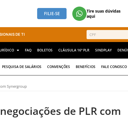
Tire suas dúvidas
FILIE-SE
aqui
SIONAIS DE TI
JURÍDICO
FAQ
BOLETOS
CLÁUSULA 16ª PLR
SINDPLAY
DENÚ
PESQUISA DE SALÁRIOS
CONVENÇÕES
BENEFÍCIOS
FALE CONOSCO
 com Synergroup
e negociações de PLR com