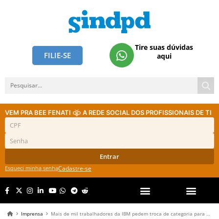
Tire suas dúvidas
FILIE-SE
aqui
VEM PRA BEE FENATI
A REDE SOCIAL DOS PROFISSIONAIS DE TI
Entrar
Esqueci minha senha
Cadastre-se
Imprensa
Mais de mil trabalhadores da IBM pedem troca de categoria para sindicato de TI em São Paulo