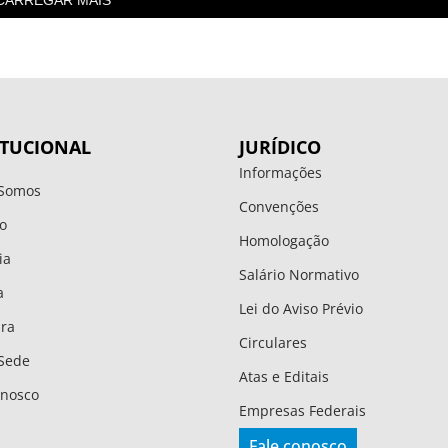
CARREGAR MAIS
ITUCIONAL
JURÍDICO
Informações
Somos
Convenções
o
Homologação
ia
Salário Normativo
a
Lei do Aviso Prévio
ura
Circulares
Sede
Atas e Editais
onosco
Empresas Federais
Fale conosco