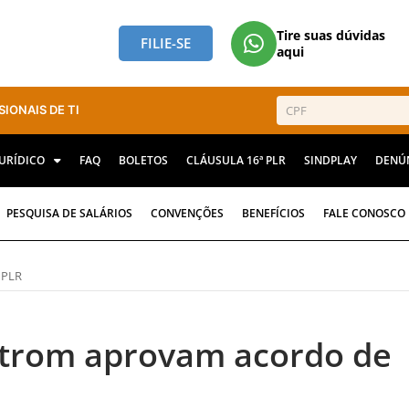
Tire suas dúvidas
FILIE-SE
aqui
SIONAIS DE TI
JURÍDICO
FAQ
BOLETOS
CLÁUSULA 16ª PLR
SINDPLAY
DENÚ
PESQUISA DE SALÁRIOS
CONVENÇÕES
BENEFÍCIOS
FALE CONOSCO
 PLR
trom aprovam acordo de