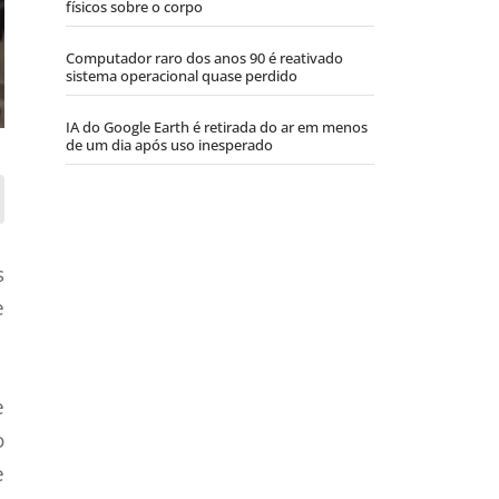
físicos sobre o corpo
Computador raro dos anos 90 é reativado
sistema operacional quase perdido
IA do Google Earth é retirada do ar em menos
de um dia após uso inesperado
s
e
e
o
e