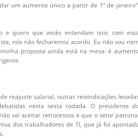
 dar um aumento único a partir de 1º de janeiro”
ro e quero que vocês entendam isso: com ess
uste, nós não fecharemos acordo. Eu não vou ne
a minha proposta ainda está na mesa: é aument
rigente.
e reajuste salarial, outras reivindicações levada
ebatidas nesta sexta rodada. O presidente d
não vai aceitar retrocessos e que o setor patrona
iva dos trabalhadores de TI, que já foi apontad
s.