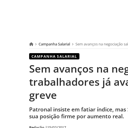
Campanha Salarial
Sem avanços na negociação salar
CAMPANHA SALARIAL
Sem avanços na nego
trabalhadores já av
greve
Patronal insiste em fatiar índice, m
sua posição firme por aumento real.
Redação |
15/02/2017