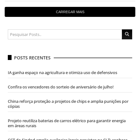
CARREGAR MAIS
POSTS RECENTES
IA ganha espaço na agricultura e otimiza uso de defensivos
Confira os vencedores do sorteio de aniversário de julho!
China reforça proteção a projetos de chips e amplia punições por
cópias
Projeto reutiliza baterias de carros elétrico para garantir energia
em áreas rurais
CCT do Sindpd amplia ausências legais previstas na CLT; conheça