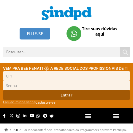
Tire suas dúvidas
FILIE-SE
aqui
VEM PRA BEE FENATI
A REDE SOCIAL DOS PROFISSIONAIS DE TI
Entrar
Esqueci minha senha
Cadastre-se
PLR
Por videoconferência, trabalhadores da Programmers aprovam Participação nos Lucros e/ou Resultados