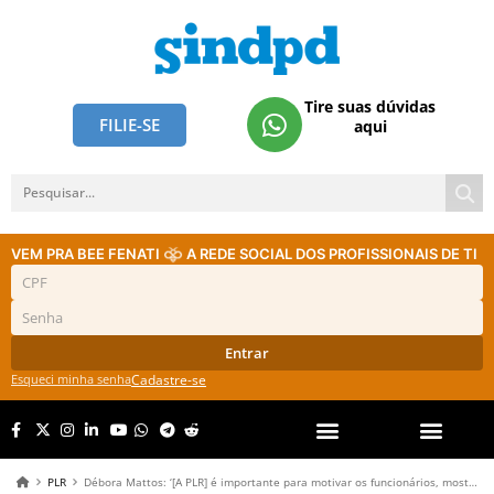
Tire suas dúvidas
FILIE-SE
aqui
VEM PRA BEE FENATI
A REDE SOCIAL DOS PROFISSIONAIS DE TI
Entrar
Esqueci minha senha
Cadastre-se
PLR
Débora Mattos: ‘[A PLR] é importante para motivar os funcionários, mostra que a empresa também depende dos empregados’