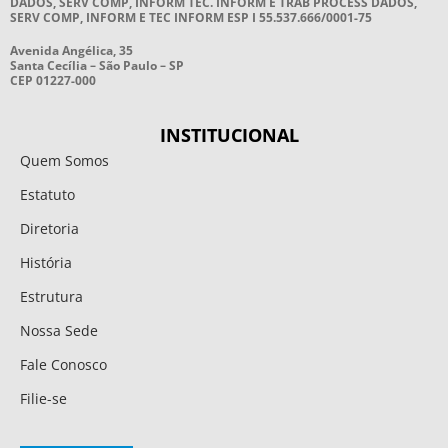
DADOS, SERV COMP, INFORM TEC. INFORM E TRAB PROCESS DADOS,
SERV COMP, INFORM E TEC INFORM ESP I 55.537.666/0001-75
Avenida Angélica, 35
Santa Cecília – São Paulo – SP
CEP 01227-000
INSTITUCIONAL
Quem Somos
Estatuto
Diretoria
História
Estrutura
Nossa Sede
Fale Conosco
Filie-se