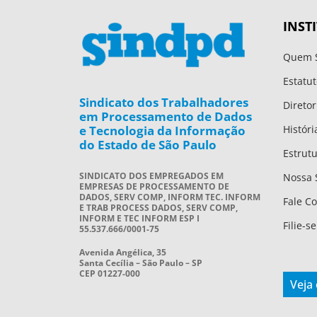
INST
Quem 
Estatut
Sindicato dos Trabalhadores
Diretor
em Processamento de Dados
e Tecnologia da Informação
Históri
do Estado de São Paulo
Estrut
SINDICATO DOS EMPREGADOS EM
Nossa 
EMPRESAS DE PROCESSAMENTO DE
DADOS, SERV COMP, INFORM TEC. INFORM
Fale C
E TRAB PROCESS DADOS, SERV COMP,
INFORM E TEC INFORM ESP I
Filie-se
55.537.666/0001-75
Avenida Angélica, 35
Santa Cecília – São Paulo – SP
CEP 01227-000
Veja