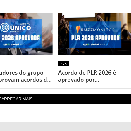
PLR
adores do grupo
Acordo de PLR 2026 é
provam acordos de
aprovado por
6
trabalhadores da
Buzzmonitor
CARREGAR MAIS