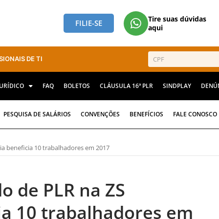
Tire suas dúvidas
FILIE-SE
aqui
SIONAIS DE TI
JURÍDICO
FAQ
BOLETOS
CLÁUSULA 16ª PLR
SINDPLAY
DENÚ
PESQUISA DE SALÁRIOS
CONVENÇÕES
BENEFÍCIOS
FALE CONOSCO
a beneficia 10 trabalhadores em 2017
o de PLR na ZS
ia 10 trabalhadores em