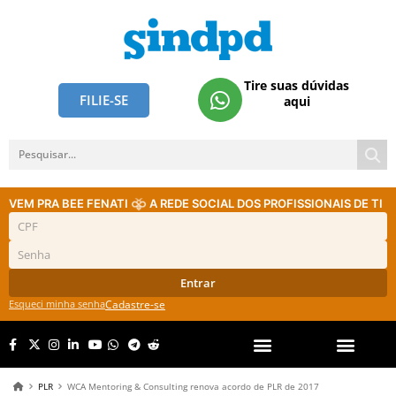
Tire suas dúvidas
FILIE-SE
aqui
VEM PRA BEE FENATI
A REDE SOCIAL DOS PROFISSIONAIS DE TI
Entrar
Esqueci minha senha
Cadastre-se
PLR
WCA Mentoring & Consulting renova acordo de PLR de 2017