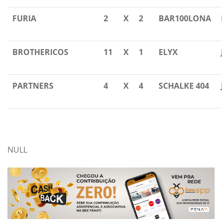
FURIA
2
X
2
BAR100LONA
BROTHERICOS
11
X
1
ELYX
PARTNERS
4
X
4
SCHALKE 404
NULL