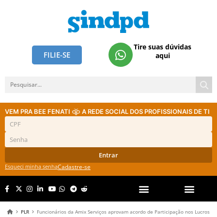
Tire suas dúvidas
FILIE-SE
aqui
VEM PRA BEE FENATI
A REDE SOCIAL DOS PROFISSIONAIS DE TI
Entrar
Esqueci minha senha
Cadastre-se
PLR
Funcionários da Amix Serviços aprovam acordo de Participação nos Lucros