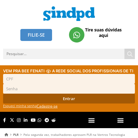
Tire suas dúvidas
FILIE-SE
aqui
VEM PRA BEE FENATI
A REDE SOCIAL DOS PROFISSIONAIS DE TI
Entrar
Esqueci minha senha
Cadastre-se
PLR
Pela segunda vez, trabalhadores aprovam PLR na Vertros Tecnologia