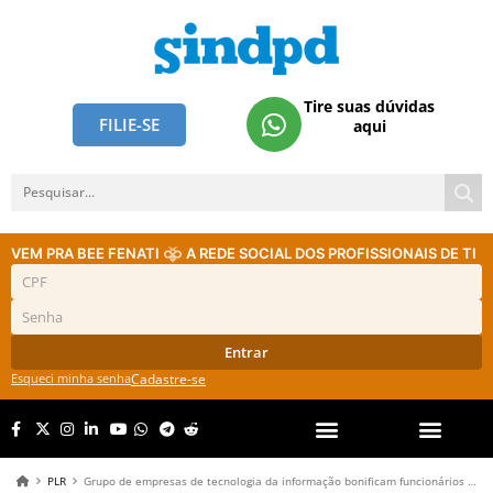
Tire suas dúvidas
FILIE-SE
aqui
VEM PRA BEE FENATI
A REDE SOCIAL DOS PROFISSIONAIS DE TI
Entrar
Esqueci minha senha
Cadastre-se
PLR
Grupo de empresas de tecnologia da informação bonificam funcionários com PLR