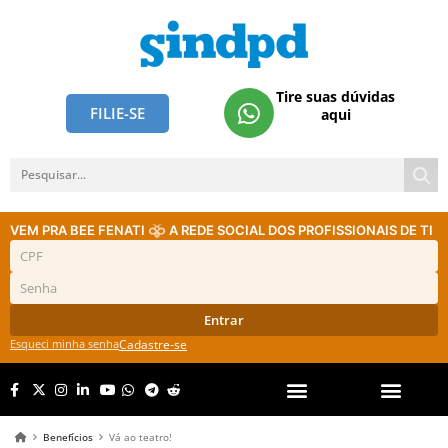
Tire suas dúvidas
FILIE-SE
aqui
VEM PRA BEE FENATI
A REDE SOCIAL DOS PROFISSIONAIS DE TI
Entrar
Esqueci minha senha
Cadastre-se
Benefícios
Vá ao teatro!