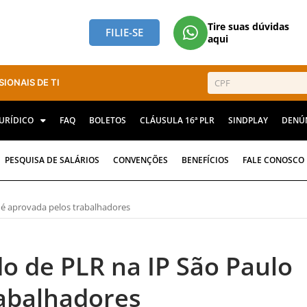
Tire suas dúvidas
FILIE-SE
aqui
SIONAIS DE TI
JURÍDICO
FAQ
BOLETOS
CLÁUSULA 16ª PLR
SINDPLAY
DENÚ
PESQUISA DE SALÁRIOS
CONVENÇÕES
BENEFÍCIOS
FALE CONOSCO
é aprovada pelos trabalhadores
o de PLR na IP São Paulo
rabalhadores