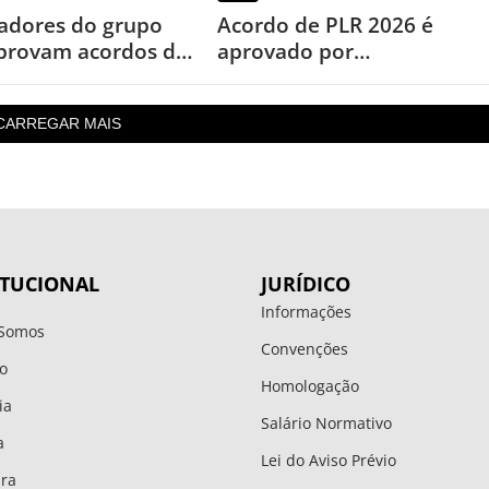
adores do grupo
Acordo de PLR 2026 é
provam acordos de
aprovado por
6
trabalhadores da
Buzzmonitor
CARREGAR MAIS
ITUCIONAL
JURÍDICO
Informações
Somos
Convenções
o
Homologação
ia
Salário Normativo
a
Lei do Aviso Prévio
ura