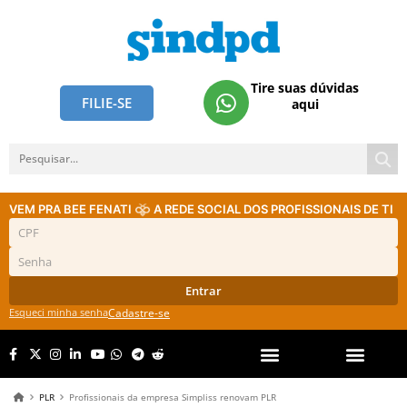
Tire suas dúvidas
FILIE-SE
aqui
VEM PRA BEE FENATI
A REDE SOCIAL DOS PROFISSIONAIS DE TI
Entrar
Esqueci minha senha
Cadastre-se
PLR
Profissionais da empresa Simpliss renovam PLR