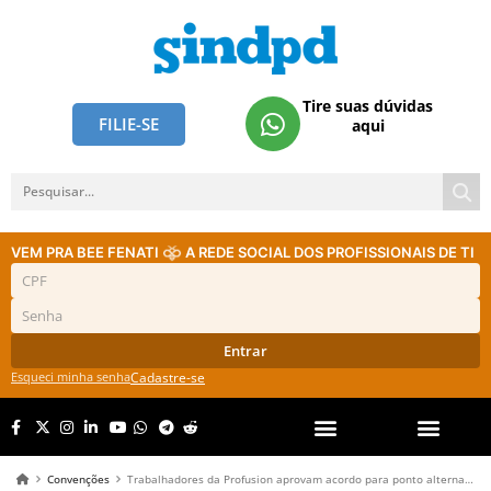
Tire suas dúvidas
FILIE-SE
aqui
VEM PRA BEE FENATI
A REDE SOCIAL DOS PROFISSIONAIS DE TI
Entrar
Esqueci minha senha
Cadastre-se
Convenções
Trabalhadores da Profusion aprovam acordo para ponto alternativo