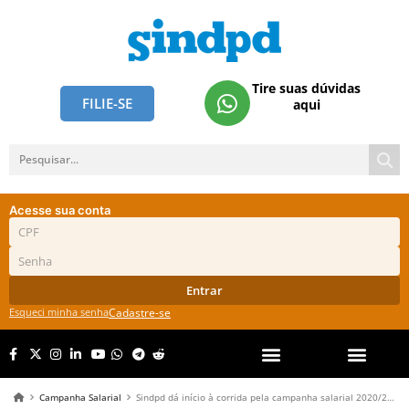
Tire suas dúvidas
FILIE-SE
aqui
Acesse sua conta
Entrar
Esqueci minha senha
Cadastre-se
Campanha Salarial
Sindpd dá início à corrida pela campanha salarial 2020/2021