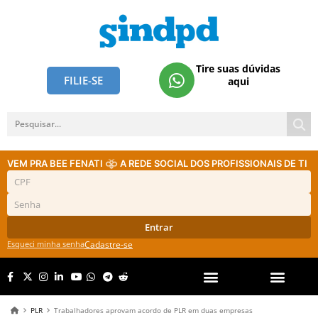
Tire suas dúvidas
FILIE-SE
aqui
VEM PRA BEE FENATI
A REDE SOCIAL DOS PROFISSIONAIS DE TI
Entrar
Esqueci minha senha
Cadastre-se
PLR
Trabalhadores aprovam acordo de PLR em duas empresas