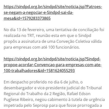
https://sindpd.org.br/sindpd/site/noticia.jsp?Patroes-
se-negam-a-negociar-e-Sindpd-sai-da-
mesa&id=1579283373865
No dia 13 de fevereiro, uma tentativa de conciliação foi
realizada no TRT, reunião esta em que o Sindpd
propôs a assinatura de uma Conveção Coletiva válida
para empresas com até 100 funcionários.
https://sindpd.org.br/sindpd/site/noticia.jsp?Sindpd-
propoe-acordar-Convencao-para-empresas-com-ate-
100-trabalhadores&id=1581624055293
Em despacho proferido no dia 6 de julho, o
desembargador e vice-presidente judicial do Tribunal
Regional do Trabalho da 2 Região, Rafael Edson
Pugliese Ribeiro, negou cabimento à tutela de urgência
impetrada pelo Seprosp para que fosse prorrogada a