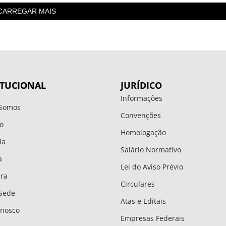
Buzzmonitor
CARREGAR MAIS
ITUCIONAL
JURÍDICO
Informações
Somos
Convenções
o
Homologação
ia
Salário Normativo
a
Lei do Aviso Prévio
ura
Circulares
Sede
Atas e Editais
onosco
Empresas Federais