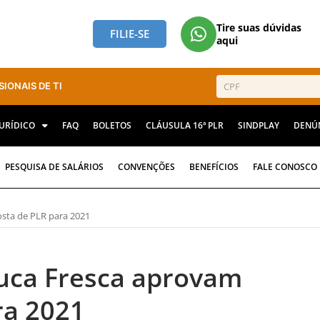
Tire suas dúvidas
FILIE-SE
aqui
SIONAIS DE TI
JURÍDICO
FAQ
BOLETOS
CLÁUSULA 16ª PLR
SINDPLAY
DENÚ
PESQUISA DE SALÁRIOS
CONVENÇÕES
BENEFÍCIOS
FALE CONOSCO
sta de PLR para 2021
uca Fresca aprovam
ra 2021