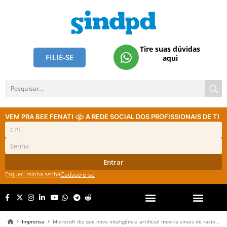
Tire suas dúvidas
FILIE-SE
aqui
VEM PRA BEE FENATI
A REDE SOCIAL DOS PROFISSIONAIS DE TI
Entrar
Esqueci minha senha
Cadastre-se
Imprensa
Microsoft diz que nova inteligência artificial mostra sinais de raciocínio humano