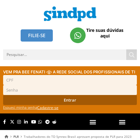
Tire suas dúvidas
FILIE-SE
aqui
VEM PRA BEE FENATI
A REDE SOCIAL DOS PROFISSIONAIS DE TI
Entrar
Esqueci minha senha
Cadastre-se
PLR
Trabalhadores do TD Synnex Brasil aprovam proposta de PLR para 2023