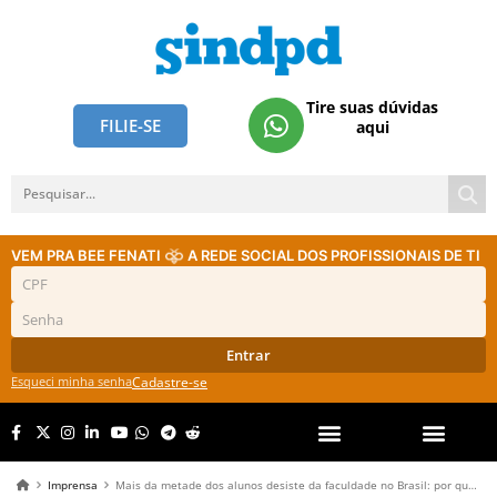
Tire suas dúvidas
FILIE-SE
aqui
VEM PRA BEE FENATI
A REDE SOCIAL DOS PROFISSIONAIS DE TI
Entrar
Esqueci minha senha
Cadastre-se
Imprensa
Mais da metade dos alunos desiste da faculdade no Brasil: por que TI tem um dos maiores abandonos?