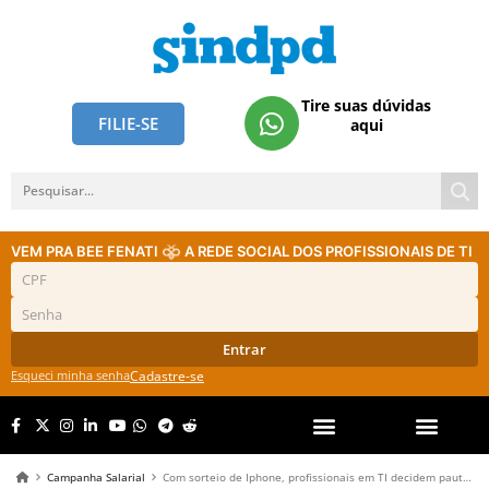
Tire suas dúvidas
FILIE-SE
aqui
VEM PRA BEE FENATI
A REDE SOCIAL DOS PROFISSIONAIS DE TI
Entrar
Esqueci minha senha
Cadastre-se
Campanha Salarial
Com sorteio de Iphone, profissionais em TI decidem pauta da Campanha Salarial nesta quinta