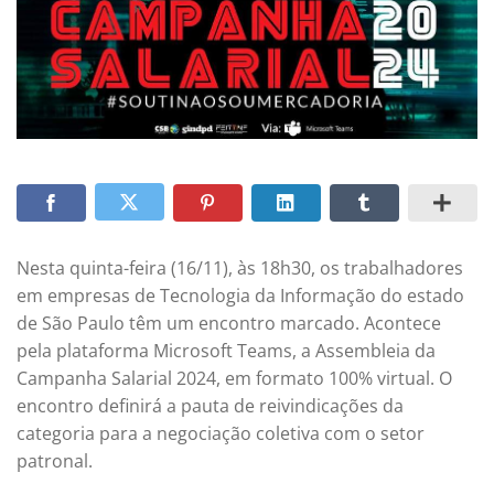
Nesta quinta-feira (16/11), às 18h30, os trabalhadores
em empresas de Tecnologia da Informação do estado
de São Paulo têm um encontro marcado. Acontece
pela plataforma Microsoft Teams, a Assembleia da
Campanha Salarial 2024, em formato 100% virtual. O
encontro definirá a pauta de reivindicações da
categoria para a negociação coletiva com o setor
patronal.