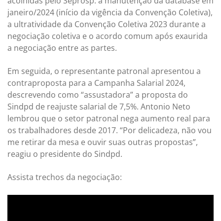
acolhidas pelo Seprosp: a manutenção da database em
janeiro/2024 (início da vigência da Convenção Coletiva),
a ultratividade da Convenção Coletiva 2023 durante a
negociação coletiva e o acordo comum após exaurida
a negociação entre as partes.
Em seguida, o representante patronal apresentou a
contraproposta para a Campanha Salarial 2024,
descrevendo como “assustadora” a proposta do
Sindpd de reajuste salarial de 7,5%. Antonio Neto
lembrou que o setor patronal nega aumento real para
os trabalhadores desde 2017. “Por delicadeza, não vou
me retirar da mesa e ouvir suas outras propostas”,
reagiu o presidente do Sindpd.
Assista trechos da negociação: