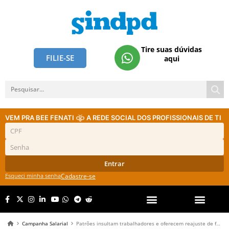
Tire suas dúvidas
FILIE-SE
aqui
VEM PRA BEE FENATI
A REDE SOCIAL DOS PROFISSIONAIS DE TI
Entrar
Esqueci minha senha
Cadastre-se
Campanha Salarial
Patrões insultam trabalhadores e oferecem reajuste de fome