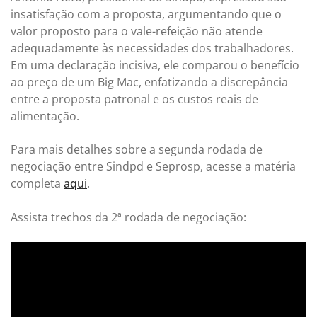
insatisfação com a proposta, argumentando que o
valor proposto para o vale-refeição não atende
adequadamente às necessidades dos trabalhadores.
Em uma declaração incisiva, ele comparou o benefício
ao preço de um Big Mac, enfatizando a discrepância
entre a proposta patronal e os custos reais de
alimentação.
Para mais detalhes sobre a segunda rodada de
negociação entre Sindpd e Seprosp, acesse a matéria
completa
aqui
.
Assista trechos da 2ª rodada de negociação: