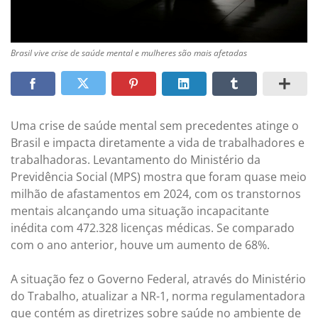
Brasil vive crise de saúde mental e mulheres são mais afetadas
Uma crise de saúde mental sem precedentes atinge o
Brasil e impacta diretamente a vida de trabalhadores e
trabalhadoras. Levantamento do Ministério da
Previdência Social (MPS) mostra que foram quase meio
milhão de afastamentos em 2024, com os transtornos
mentais alcançando uma situação incapacitante
inédita com 472.328 licenças médicas. Se comparado
com o ano anterior, houve um aumento de 68%.
A situação fez o Governo Federal, através do Ministério
do Trabalho, atualizar a NR-1, norma regulamentadora
que contém as diretrizes sobre saúde no ambiente de