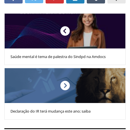
Saúde mental é tema de palestra do Sindpd na Amdocs
Declaração do IR terá mudança este ano; saiba