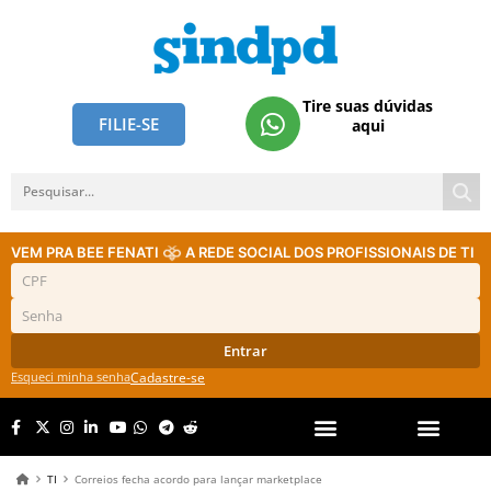
Tire suas dúvidas
FILIE-SE
aqui
VEM PRA BEE FENATI
A REDE SOCIAL DOS PROFISSIONAIS DE TI
Entrar
Esqueci minha senha
Cadastre-se
TI
Correios fecha acordo para lançar marketplace