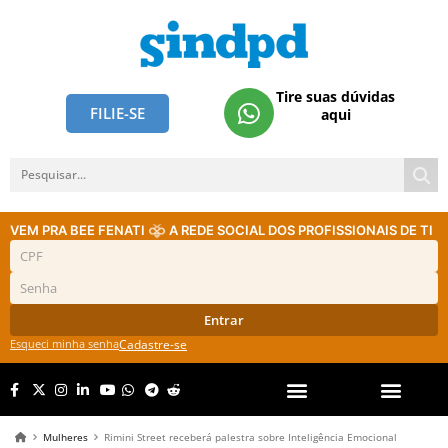
Tire suas dúvidas
FILIE-SE
aqui
VEM PRA BEE FENATI
A REDE SOCIAL DOS PROFISSIONAIS DE TI
Entrar
Esqueci minha senha
Cadastre-se
Mulheres
Rimini Street receberá palestra sobre Inteligência Emocional