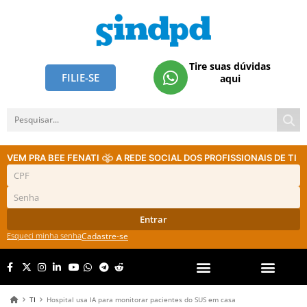
Tire suas dúvidas
FILIE-SE
aqui
VEM PRA BEE FENATI
A REDE SOCIAL DOS PROFISSIONAIS DE TI
Entrar
Esqueci minha senha
Cadastre-se
TI
Hospital usa IA para monitorar pacientes do SUS em casa