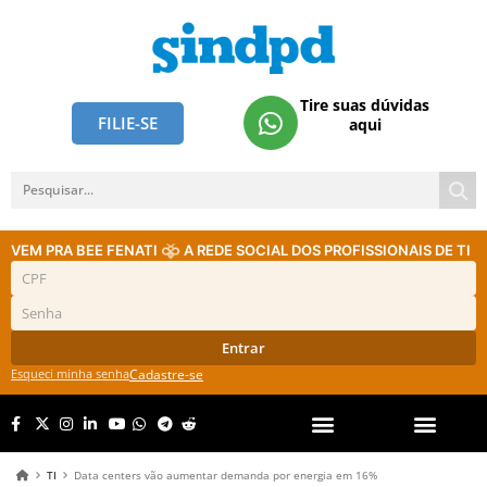
Tire suas dúvidas
FILIE-SE
aqui
VEM PRA BEE FENATI
A REDE SOCIAL DOS PROFISSIONAIS DE TI
Entrar
Esqueci minha senha
Cadastre-se
TI
Data centers vão aumentar demanda por energia em 16%