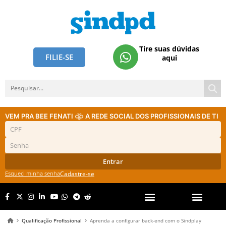
Tire suas dúvidas
FILIE-SE
aqui
VEM PRA BEE FENATI
A REDE SOCIAL DOS PROFISSIONAIS DE TI
Entrar
Esqueci minha senha
Cadastre-se
Qualificação Profissional
Aprenda a configurar back-end com o Sindplay