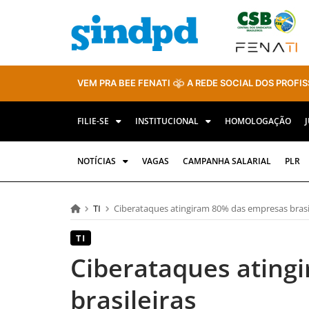
VEM PRA BEE FENATI
A REDE SOCIAL DOS PROFIS
FILIE-SE
INSTITUCIONAL
HOMOLOGAÇÃO
NOTÍCIAS
VAGAS
CAMPANHA SALARIAL
PLR
TI
Ciberataques atingiram 80% das empresas brasi
TI
Ciberataques ating
brasileiras