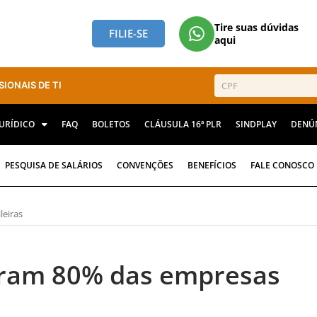
Tire suas dúvidas
FILIE-SE
aqui
SIONAIS DE TI
JURÍDICO
FAQ
BOLETOS
CLÁUSULA 16ª PLR
SINDPLAY
DENÚ
PESQUISA DE SALÁRIOS
CONVENÇÕES
BENEFÍCIOS
FALE CONOSCO
leiras
iram 80% das empresas