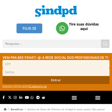
Tire suas dúvidas
FILIE-SE
aqui
VEM PRA BEE FENATI
A REDE SOCIAL DOS PROFISSIONAIS DE TI
Entrar
Esqueci minha senha
Cadastre-se
Benefícios
Sorteio do Show de Prêmios do Sindpd é nesta sexta! Não perca!