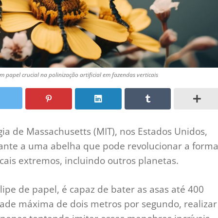
papel crucial na polinização artificial em fazendas verticais
gia de Massachusetts (MIT), nos Estados Unidos,
nte a uma abelha que pode revolucionar a form
ais extremos, incluindo outros planetas.
pe de papel, é capaz de bater as asas até 400
dade máxima de dois metros por segundo, realizar