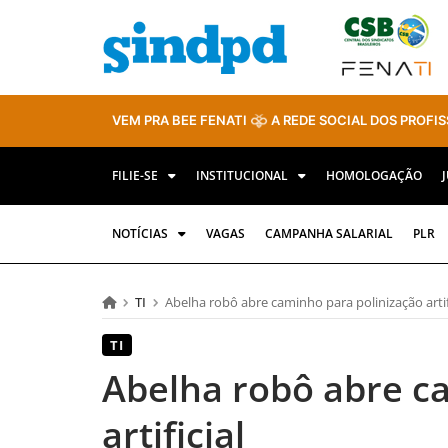
VEM PRA BEE FENATI
A REDE SOCIAL DOS PROFIS
FILIE-SE
INSTITUCIONAL
HOMOLOGAÇÃO
NOTÍCIAS
VAGAS
CAMPANHA SALARIAL
PLR
TI
Abelha robô abre caminho para polinização artif
TI
Abelha robô abre c
artificial