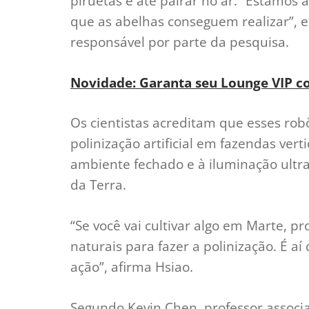
piruetas e até pairar no ar. “Estamos
que as abelhas conseguem realizar”, 
responsável por parte da pesquisa.
Novidade: Garanta seu Lounge VIP c
Os cientistas acreditam que esses ro
polinização artificial em fazendas ver
ambiente fechado e à iluminação ultr
da Terra.
“Se você vai cultivar algo em Marte, p
naturais para fazer a polinização. É 
ação”, afirma Hsiao.
Segundo Kevin Chen, professor associa