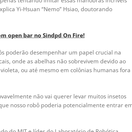
 apenas tentando imitar essas manobras incríveis
explica Yi-Hsuan “Nemo” Hsiao, doutorando
om open bar no Sindpd On Fire!
bôs poderão desempenhar um papel crucial na
ticais, onde as abelhas não sobrevivem devido ao
avioleta, ou até mesmo em colônias humanas fora
rovavelmente não vai querer levar muitos insetos
aí que nosso robô poderia potencialmente entrar e
do do MIT e líder do Laboratório de Robótica