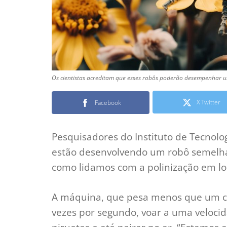
Os cientistas acreditam que esses robôs poderão desempenhar um 
X Twitter
Facebook
Pesquisadores do Instituto de Tecnolo
estão desenvolvendo um robô semelha
como lidamos com a polinização em loc
A máquina, que pesa menos que um cli
vezes por segundo, voar a uma veloci