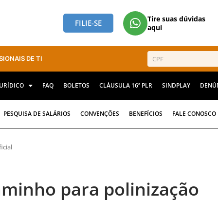
Tire suas dúvidas
FILIE-SE
aqui
SIONAIS DE TI
JURÍDICO
FAQ
BOLETOS
CLÁUSULA 16ª PLR
SINDPLAY
DENÚ
PESQUISA DE SALÁRIOS
CONVENÇÕES
BENEFÍCIOS
FALE CONOSCO
icial
aminho para polinização