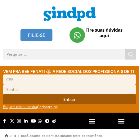
Tire suas dúvidas
FILIE-SE
aqui
VEM PRA BEE FENATI
A REDE SOCIAL DOS PROFISSIONAIS DE TI
Entrar
Esqueci minha senha
Cadastre-se
TI
Robô apanha de cientista durante teste de resistência