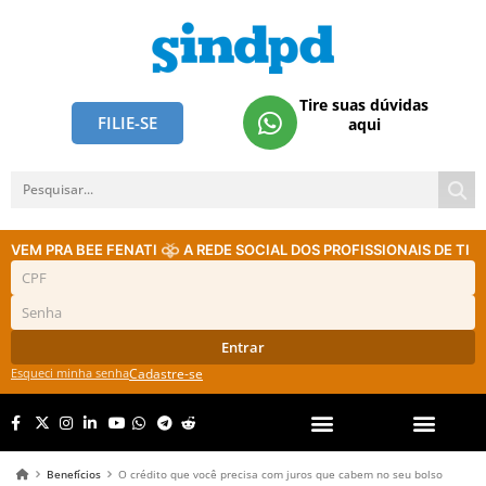
Tire suas dúvidas
FILIE-SE
aqui
VEM PRA BEE FENATI
A REDE SOCIAL DOS PROFISSIONAIS DE TI
Entrar
Esqueci minha senha
Cadastre-se
Benefícios
O crédito que você precisa com juros que cabem no seu bolso