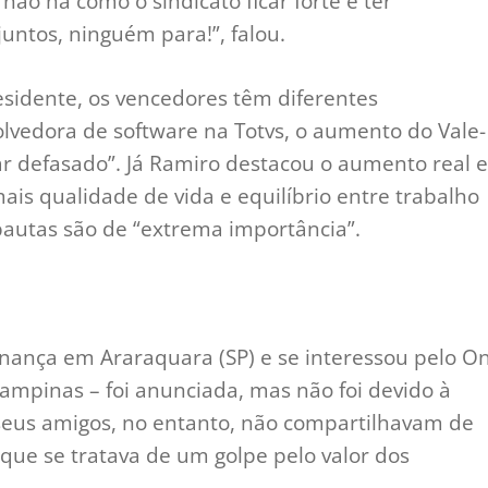
não há como o sindicato ficar forte e ter
juntos, ninguém para!”, falou.
esidente, os vencedores têm diferentes
olvedora de software na Totvs, o aumento do Vale-
ar defasado”. Já Ramiro destacou o aumento real e
ais qualidade de vida e equilíbrio entre trabalho
pautas são de “extrema importância”.
rnança em Araraquara (SP) e se interessou pelo O
Campinas – foi anunciada, mas não foi devido à
 seus amigos, no entanto, não compartilhavam de
ue se tratava de um golpe pelo valor dos