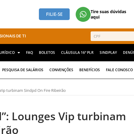
Tire suas dúvidas
FILIE-SE
aqui
SIONAIS DE TI
JURÍDICO
FAQ
BOLETOS
CLÁUSULA 16ª PLR
SINDPLAY
DENÚ
PESQUISA DE SALÁRIOS
CONVENÇÕES
BENEFÍCIOS
FALE CONOSCO
 Vip turbinam Sindpd On Fire Ribeirão
el”: Lounges Vip turbinam
irão