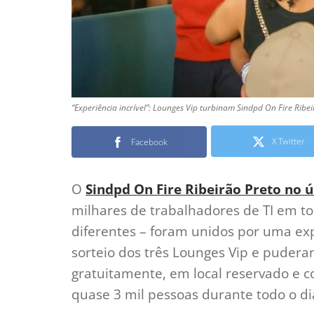
“Experiência incrível”: Lounges Vip turbinam Sindpd On Fire Ribe
X Twitter
Facebook
O
Sindpd On Fire Ribeirão Preto no 
milhares de trabalhadores de TI em to
diferentes – foram unidos por uma e
sorteio dos três Lounges Vip e pudera
gratuitamente, em local reservado e c
quase 3 mil pessoas durante todo o dia