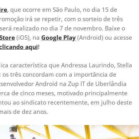
ire
, que ocorre em São Paulo, no dia 15 de
promoção irá se repetir, com o sorteio de três
será realizado no dia 7 de novembro. Baixe o
Store
(iOS), na
Google Play
(Android) ou acesse
clicando aqui
!
nica característica que Andressa Laurindo, Stella
: os três concordam com a importância de
Desenvolvedor Android na Zup IT de Uberlândia
erca de cinco meses, motivado principalmente
untou ao sindicato recentemente, em julho deste
mais de dez anos.