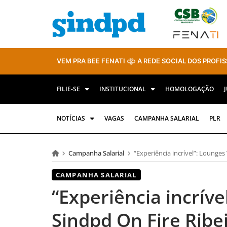
VEM PRA BEE FENATI
A REDE SOCIAL DOS PROFIS
FILIE-SE
INSTITUCIONAL
HOMOLOGAÇÃO
NOTÍCIAS
VAGAS
CAMPANHA SALARIAL
PLR
Campanha Salarial
“Experiência incrível”: Lounges
CAMPANHA SALARIAL
“Experiência incrív
Sindpd On Fire Ribe