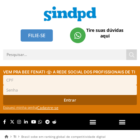
Tire suas dúvidas
FILIE-SE
aqui
VEM PRA BEE FENATI
A REDE SOCIAL DOS PROFISSIONAIS DE TI
Entrar
Esqueci minha senha
Cadastre-se
TI
Brasil sobe em ranking global de competitividade digital