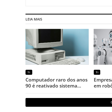
LEIA MAIS
TI
TI
Computador raro dos anos
Empresa
90 é reativado sistema
em robô
operacional quase perdido
expandi