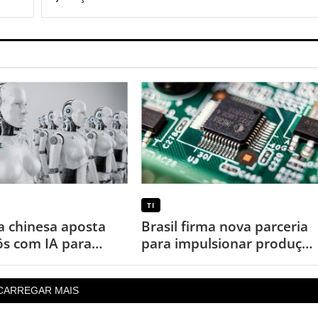
TI
 chinesa aposta
Brasil firma nova parceria
s com IA para
para impulsionar produçã
r atuação no Brasil
local de chips
CARREGAR MAIS