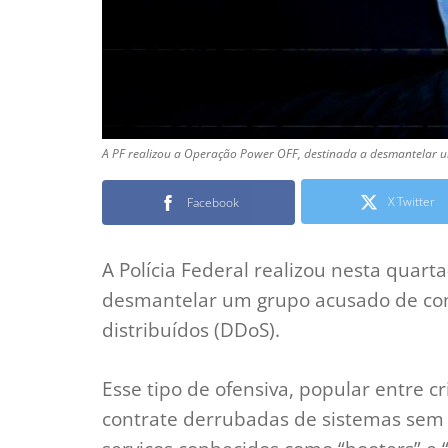
A PF realizou a Operação Power OFF, destinada a desmantelar 
X Twitter
Facebook
A Polícia Federal realizou nesta quart
desmantelar um grupo acusado de com
distribuídos (DDoS).
Esse tipo de ofensiva, popular entre c
contrate derrubadas de sistemas sem 