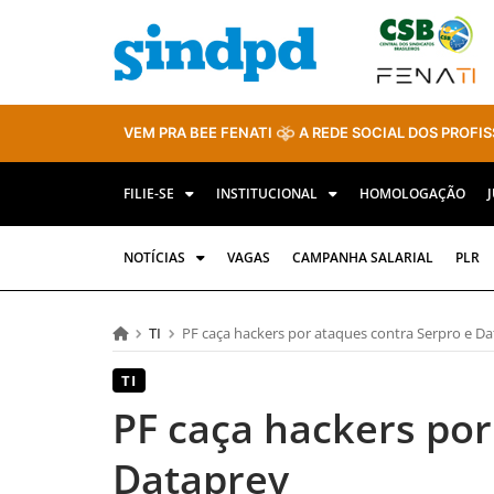
VEM PRA BEE FENATI
A REDE SOCIAL DOS PROFIS
FILIE-SE
INSTITUCIONAL
HOMOLOGAÇÃO
NOTÍCIAS
VAGAS
CAMPANHA SALARIAL
PLR
TI
PF caça hackers por ataques contra Serpro e D
TI
PF caça hackers por
Dataprev