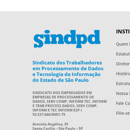
INST
Quem 
Estatut
Sindicato dos Trabalhadores
Diretor
em Processamento de Dados
e Tecnologia da Informação
Históri
do Estado de São Paulo
Estrut
SINDICATO DOS EMPREGADOS EM
Nossa 
EMPRESAS DE PROCESSAMENTO DE
DADOS, SERV COMP, INFORM TEC. INFORM
Fale C
E TRAB PROCESS DADOS, SERV COMP,
INFORM E TEC INFORM ESP I
Filie-se
55.537.666/0001-75
Avenida Angélica, 35
Santa Cecília – São Paulo – SP