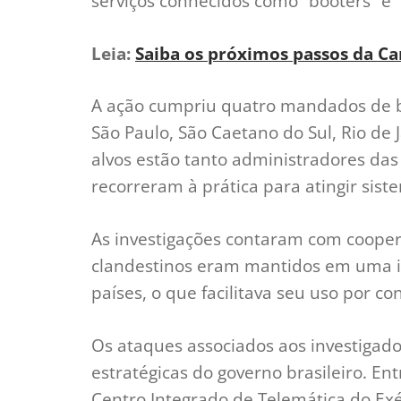
serviços conhecidos como “booters” e “
Leia:
Saiba os próximos passos da Ca
A ação cumpriu quatro mandados de b
São Paulo, São Caetano do Sul, Rio de 
alvos estão tanto administradores das
recorreram à prática para atingir sist
As investigações contaram com coopera
clandestinos eram mantidos em uma i
países, o que facilitava seu uso por c
Os ataques associados aos investigados
estratégicas do governo brasileiro. Ent
Centro Integrado de Telemática do Ex