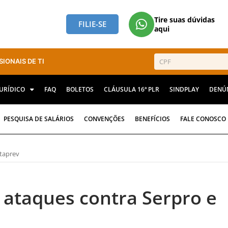
Tire suas dúvidas
FILIE-SE
aqui
SIONAIS DE TI
JURÍDICO
FAQ
BOLETOS
CLÁUSULA 16ª PLR
SINDPLAY
DENÚ
PESQUISA DE SALÁRIOS
CONVENÇÕES
BENEFÍCIOS
FALE CONOSCO
ataprev
 ataques contra Serpro e