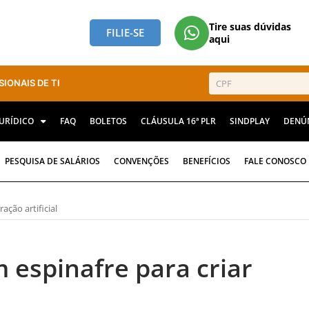
Tire suas dúvidas
FILIE-SE
aqui
SIONAIS DE TI
JURÍDICO
FAQ
BOLETOS
CLÁUSULA 16ª PLR
SINDPLAY
DENÚ
PESQUISA DE SALÁRIOS
CONVENÇÕES
BENEFÍCIOS
FALE CONOSCO
ação artificial
 espinafre para criar