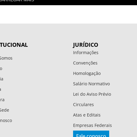
ITUCIONAL
JURÍDICO
Informações
Somos
Convenções
o
Homologação
ia
Salário Normativo
a
Lei do Aviso Prévio
ura
Circulares
Sede
Atas e Editais
onosco
Empresas Federais
Fale conosco