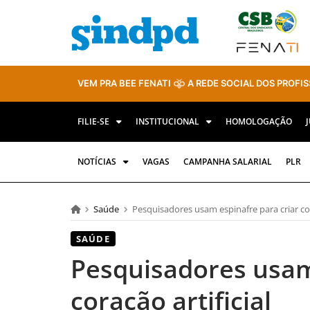
VEM PRA BEE FENATI
A REDE SOCIAL DOS PROFIS
FILIE-SE
INSTITUCIONAL
HOMOLOGAÇÃO
NOTÍCIAS
VAGAS
CAMPANHA SALARIAL
PLR
Saúde
Pesquisadores usam espinafre para criar cor
SAÚDE
Pesquisadores usam
coração artificial