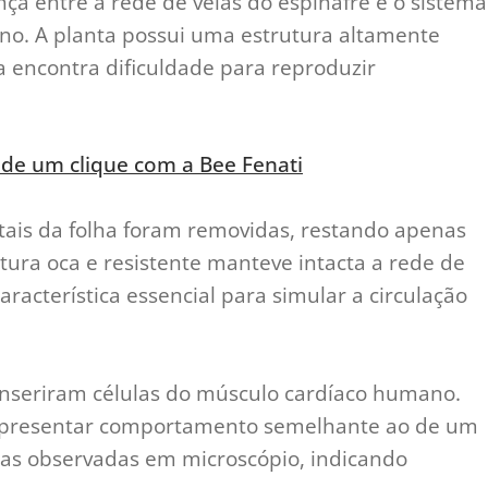
nça entre a rede de veias do espinafre e o sistema
no. A planta possui uma estrutura altamente
a encontra dificuldade para reproduzir
 de um clique com a Bee Fenati
tais da folha foram removidas, restando apenas
tura oca e resistente manteve intacta a rede de
aracterística essencial para simular a circulação
s inseriram células do músculo cardíaco humano.
 apresentar comportamento semelhante ao de um
eas observadas em microscópio, indicando