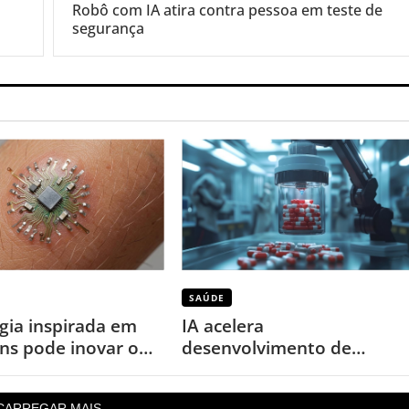
Robô com IA atira contra pessoa em teste de
segurança
SAÚDE
gia inspirada em
IA acelera
ns pode inovar o
desenvolvimento de
ramento da saúde
remédios e movimenta
bilhões
CARREGAR MAIS